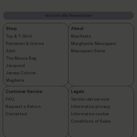
i
i
s
s
t
t
i
i
Iscriviti alla Newsletter
n
n
o
o
Shop
About
Top & T-Shirt
Manifesto
Pantaloni & Gonne
Margherita Maccapani
Abiti
Maccapani Store
The Macca Bag
Jacquard
Jersey Cotone
Maglieria
Customer Service
Legals
FAQ
Termini del servizio
Request a Return
Informativa privacy
Contattaci
Informativa cookie
Conditions of Sales