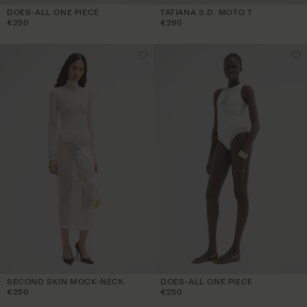
DOES-ALL ONE PIECE
TATIANA S.D. MOTO T
P
P
€250
€290
r
r
e
e
z
z
z
z
o
o
d
d
i
i
l
l
i
i
s
s
t
t
i
i
n
n
o
o
OS
Aggiungi al carrello
SECOND SKIN MOCK-NECK
DOES-ALL ONE PIECE
P
P
€250
€250
r
r