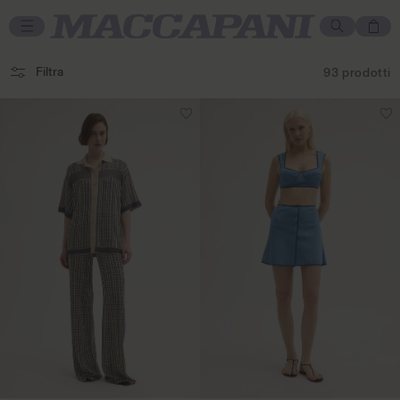
Vai direttamente
ai contenuti
Carrello
Filtra
93 prodotti
XS
S
M
Aggiungi al carrello