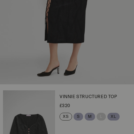
VINNIE STRUCTURED TOP
P
£320
r
e
XS
S
M
L
XL
z
z
o
d