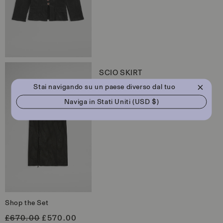
i
l
i
s
t
i
n
o
Apri
contenuti
SCIO SKIRT
multimediali
custom-
Stai navigando su un paese diverso dal tuo
P
£350
v4
r
in
Naviga in
Stati Uniti (USD $)
e
XS
S
M
L
XL
finestra
z
modale
z
o
d
i
l
i
s
t
i
n
o
Apri
Shop the Set
contenuti
multimediali
£670.00
£570.00
custom-