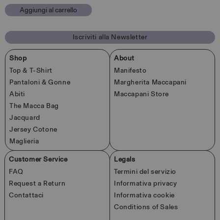
v4
Aggiungi al carrello
in
finestra
modale
Iscriviti alla Newsletter
Shop
About
Top & T-Shirt
Manifesto
Pantaloni & Gonne
Margherita Maccapani
Abiti
Maccapani Store
The Macca Bag
Jacquard
Jersey Cotone
Maglieria
Customer Service
Legals
FAQ
Termini del servizio
Request a Return
Informativa privacy
Contattaci
Informativa cookie
Conditions of Sales