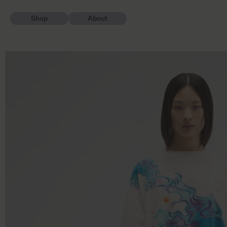
Vai direttamente
ai contenuti
Shop
About
Passa alle
informazioni sul
prodotto