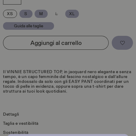
i
l
i
Variante
XS
S
M
L
XL
s
esaurita
t
o
i
Guida alle taglie
non
n
disponibile
o
Aggiungi al carrello
Il VINNIE STRUCTURED TOP, in jacquard nero elegante e senza
tempo, è un capo femminile dal fascino nostalgico e dall’allure
regale. Indossalo da solo con gli EASY PANT coordinati per un
tocco di pelle in evidenza, oppure sopra una t-shirt per dare
struttura ai tuoi look quotidiani.
Dettagli
Taglia e vestibilità
Sostenibilità