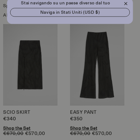
Stai navigando su un paese diverso dal tuo
Spedizione e resi
Naviga in
Stati Uniti (USD $)
Altre opzioni di pagamento
Apri
Apri
SCIO SKIRT
EASY PANT
contenuti
contenuti
multimediali
multimediali
P
€340
P
€350
custom-
custom-
r
r
v4
v4
e
Shop the Set
e
Shop the Set
in
in
€670,00
€570,00
€670,00
€570,00
z
z
finestra
finestra
z
z