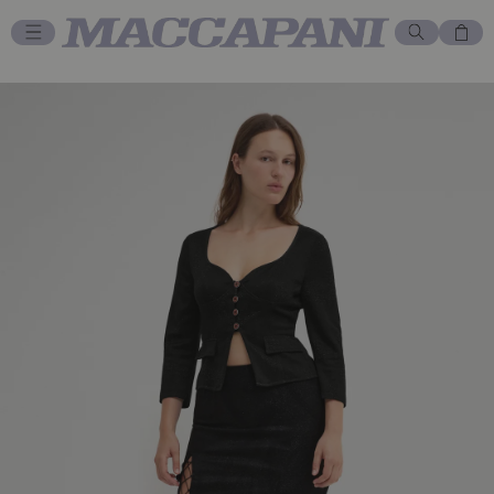
Vai direttamente
ai contenuti
Carrello
Passa alle
informazioni sul
prodotto