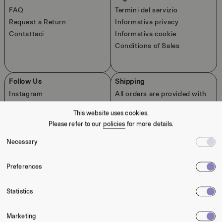
FAQ
Termini del servizio
Request a Return
Informativa privacy
Contattaci
Informativa cookie
Conditions of Sales
Follow Us
Shipping
Instagram
All orders are provided with
TikTok
full tracking as soon as it
This website uses cookies.
leaves our warehouse. Taxes
Please refer to our
policies
for more details.
and Duties always included.
Free shipping worldwide.
Necessary
Shipping contribution
applies to some markets.
Preferences
Returns
Statistics
Full refund for returns requested within 14 days from the
delivery date. Free returns worldwide.
Marketing