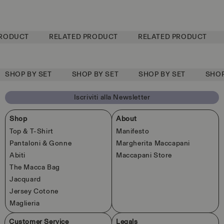
modale
modale
o
o
d
d
i
i
l
l
RODUCT
RELATED PRODUCT
RELATED PRODUCT
i
i
s
s
t
t
i
i
n
n
SHOP BY SET
SHOP BY SET
SHOP BY SET
SHOP 
o
o
Iscriviti alla Newsletter
Shop
About
Top & T-Shirt
Manifesto
Pantaloni & Gonne
Margherita Maccapani
Abiti
Maccapani Store
The Macca Bag
Jacquard
Jersey Cotone
Maglieria
Customer Service
Legals