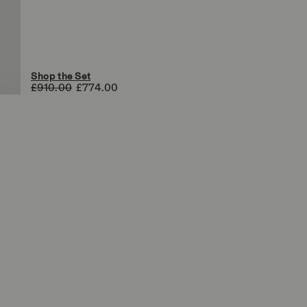
d
i
l
i
s
t
i
Shop the Set
n
£910.00
£774.00
o