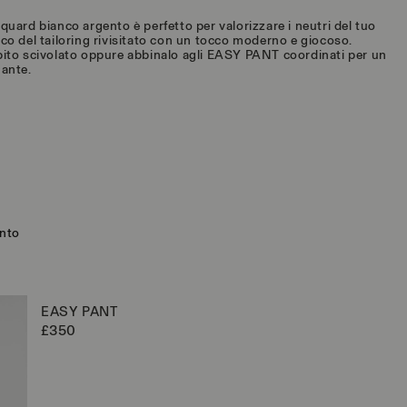
quard bianco argento è perfetto per valorizzare i neutri del tuo
co del tailoring rivisitato con un tocco moderno e giocoso.
bito scivolato oppure abbinalo agli EASY PANT coordinati per un
gante.
ento
EASY PANT
P
£350
r
e
z
z
o