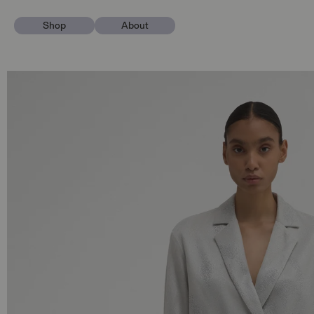
Vai direttamente
ai contenuti
Shop
About
Passa alle
informazioni sul
prodotto